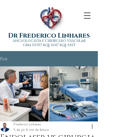
Dr Frederico Linhares
Angiologista e Cirurgião VAscular
crm 10307 rqe 6147 rqe 6165
Post
Frederico Linhares
5 de jul.
6 min de leitura