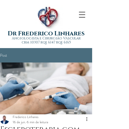
Dr Frederico Linhares
Angiologista e Cirurgião VAscular
crm 10307 rqe 6147 rqe 6165
Post
Frederico Linhares
16 de jun.
6 min de leitura